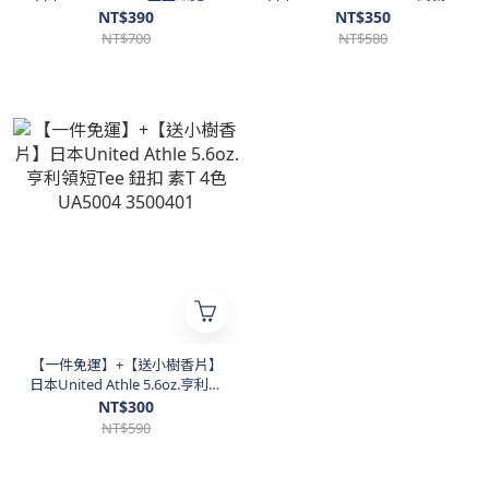
落肩短T 9.1oz 6色 UA4411
吸濕排汗網眼 Polo衫 (不易昇
NT$390
NT$350
3441101
華) UA2020-01
NT$700
NT$580
【一件免運】+【送小樹香片】
日本United Athle 5.6oz.亨利領
短Tee 鈕扣 素T 4色 UA5004
NT$300
3500401
NT$590