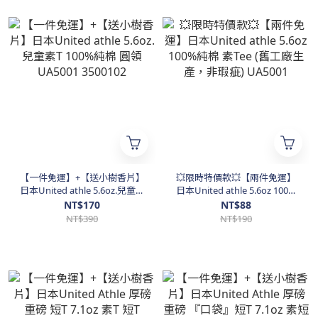
【一件免運】+【送小樹香片】
💥限時特價款💥【兩件免運】
日本United athle 5.6oz.兒童素
日本United athle 5.6oz 100%
T 100%純棉 圓領 UA5001
純棉 素Tee (舊工廠生產，非瑕
NT$170
NT$88
3500102
疵) UA5001
NT$390
NT$190