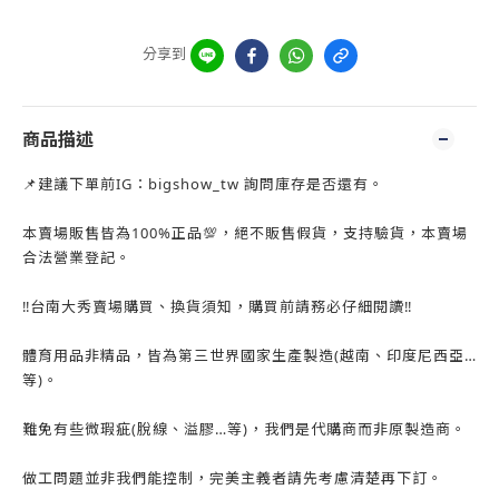
分享到
商品描述
📌建議下單前IG：bigshow_tw 詢問庫存是否還有。
本賣場販售皆為100%正品💯，絕不販售假貨，支持驗貨，本賣場
合法營業登記。
‼️台南大秀賣場購買、換貨須知，購買前請務必仔細閱讀‼️
體育用品非精品，皆為第三世界國家生產製造(越南、印度尼西亞…
等)。
難免有些微瑕疵(脫線、溢膠…等)，我們是代購商而非原製造商。
做工問題並非我們能控制，完美主義者請先考慮清楚再下訂。