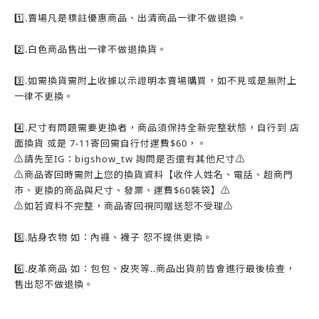
1️⃣.賣場凡是標註優惠商品、出清商品一律不做退換。
2️⃣.白色商品售出一律不做退換貨。
3️⃣.如需換貨需附上收據以示證明本賣場購買，如不見或是無附上
一律不更換。
4️⃣.尺寸有問題需要更換者，商品須保持全新完整狀態，自行到 店
面換貨 或是 7-11寄回需自行付運費$60，。
⚠️請先至IG：bigshow_tw 詢問是否還有其他尺寸⚠️
⚠️商品寄回時需附上您的換貨資料【收件人姓名、電話、超商門
市、更換的商品與尺寸、發票、運費$60裝袋】⚠️
⚠️如若資料不完整，商品寄回視同贈送恕不受理⚠️
5️⃣.貼身衣物 如：內褲、襪子 恕不提供更換。
6️⃣.皮革商品 如：包包、皮夾等..商品出貨前皆會進行最後檢查，
售出恕不做退換。