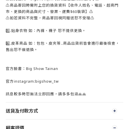
⚠️商品寄回時需附上您的換貨資料【收件人姓名、電話、超商門
市、更換的商品與尺寸、發票、運費$60裝袋】⚠️
⚠️如若資料不完整，商品寄回視同贈送恕不受理⚠️
5️⃣.貼身衣物 如：內褲、襪子 恕不提供更換。
6️⃣.皮革商品 如：包包、皮夾等..商品出貨前皆會進行最後檢查，
售出恕不做退換。
官方臉書：Big Show Tainan
官方instagram:bigshow_tw
訊息較多時恕無法立即回應，請多多包涵🙏🙏
送貨及付款方式
顧客評價