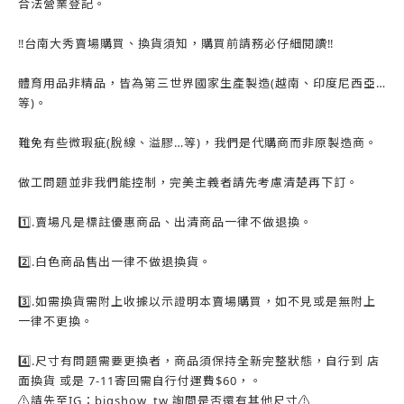
合法營業登記。
‼️台南大秀賣場購買、換貨須知，購買前請務必仔細閱讀‼️
體育用品非精品，皆為第三世界國家生產製造(越南、印度尼西亞…
等)。
難免有些微瑕疵(脫線、溢膠…等)，我們是代購商而非原製造商。
做工問題並非我們能控制，完美主義者請先考慮清楚再下訂。
1️⃣.賣場凡是標註優惠商品、出清商品一律不做退換。
2️⃣.白色商品售出一律不做退換貨。
3️⃣.如需換貨需附上收據以示證明本賣場購買，如不見或是無附上
一律不更換。
4️⃣.尺寸有問題需要更換者，商品須保持全新完整狀態，自行到 店
面換貨 或是 7-11寄回需自行付運費$60，。
⚠️請先至IG：bigshow_tw 詢問是否還有其他尺寸⚠️