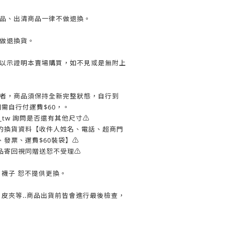
惠商品、出清商品一律不做退換。
不做退換貨。
收據以示證明本賣場購買，如不見或是無附上
更換者，商品須保持全新完整狀態，自行到
寄回需自行付運費$60，。
ow_tw 詢問是否還有其他尺寸⚠️
您的換貨資料【收件人姓名、電話、超商門
發票、運費$60裝袋】⚠️
品寄回視同贈送恕不受理⚠️
褲、襪子 恕不提供更換。
包、皮夾等..商品出貨前皆會進行最後檢查，