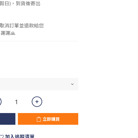
包含假日)，到貨後寄出
 
取消訂單並退款給您 
謝謝🙏
立即購買
加入追蹤清單