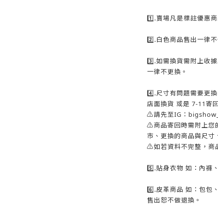
1️⃣.賣場凡是標註優
2️⃣.白色商品售出一律
3️⃣.如需換貨需附上
一律不更換。
4️⃣.尺寸有問題需要
店面換貨 或是 7-11
⚠️請先至IG：bigsh
⚠️商品寄回時需附上
市、更換的商品與尺寸、
⚠️如若資料不完整，商
5️⃣.貼身衣物 如：內
6️⃣.皮革商品 如：包
售出恕不做退換。