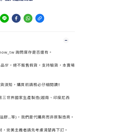
show_tw 詢問庫存是否還有。
正品💯，絕不販售假貨，支持驗貨，本賣場
換貨須知，購買前請務必仔細閱讀‼️
第三世界國家生產製造(越南、印度尼西
溢膠…等)，我們是代購商而非原製造商。
制，完美主義者請先考慮清楚再下訂。