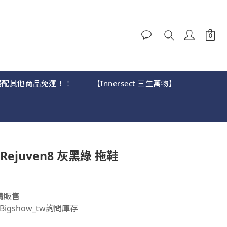
，可搭配其他商品免運！！
【Innersect 三生萬物】
立即購買
X Rejuven8 灰黑綠 拖鞋
購販售
igshow_tw詢問庫存