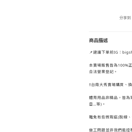
分享到
商品描述
📌建議下單前IG：big
本賣場販售皆為100%
合法營業登記。
‼️台南大秀賣場購買、
體育用品非精品，皆為
亞…等)。
難免有些微瑕疵(脫線、
做工問題並非我們能控