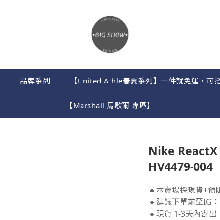
】
品牌系列
【United Athle春夏系列】一件就免運
【Marshall 馬歇爾 專區】
Nike React
HV4479-004
🔸本賣場採現貨+預
🔹建議下單前至IG：B
🔸現貨 1-3天內寄出