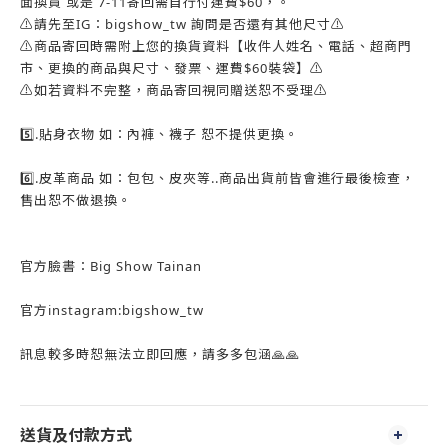
面換貨 或是 7-11寄回需自行付運費$60，。
⚠️請先至IG：bigshow_tw 詢問是否還有其他尺寸⚠️
⚠️商品寄回時需附上您的換貨資料【收件人姓名、電話、超商門
市、更換的商品與尺寸、發票、運費$60裝袋】⚠️
⚠️如若資料不完整，商品寄回視同贈送恕不受理⚠️
5️⃣.貼身衣物 如：內褲、襪子 恕不提供更換。
6️⃣.皮革商品 如：包包、皮夾等..商品出貨前皆會進行最後檢查，
售出恕不做退換。
官方臉書：Big Show Tainan
官方instagram:bigshow_tw
訊息較多時恕無法立即回應，請多多包涵🙏🙏
送貨及付款方式