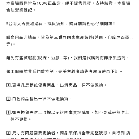
本賣場販售皆為100%正品💯，絕不販售假貨，支持驗貨，本賣場
合法營業登記。
‼️台南大秀賣場購買、換貨須知，購買前請務必仔細閱讀‼️
體育用品非精品，皆為第三世界國家生產製造(越南、印度尼西亞…
等)。
難免有些微瑕疵(脫線、溢膠…等)，我們是代購商而非原製造商。
做工問題並非我們能控制，完美主義者請先考慮清楚再下訂。
1️⃣.賣場凡是標註優惠商品、出清商品一律不做退換。
2️⃣.白色商品售出一律不做退換貨。
3️⃣.如需換貨需附上收據以示證明本賣場購買，如不見或是無附上
一律不更換。
4️⃣.尺寸有問題需要更換者，商品須保持全新完整狀態，自行到 店