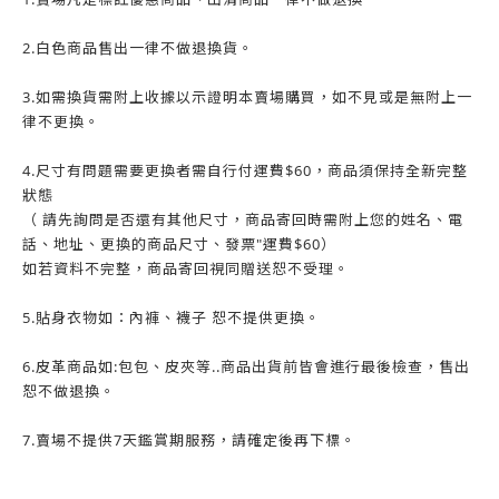
2.白色商品售出一律不做退換貨。
3.如需換貨需附上收據以示證明本賣場購買，如不見或是無附上一
律不更換。
4.尺寸有問題需要更換者需自行付運費$60，商品須保持全新完整
狀態
（ 請先詢問是否還有其他尺寸，商品寄回時需附上您的姓名、電
話、地址、更換的商品尺寸、發票"運費$60）
如若資料不完整，商品寄回視同贈送恕不受理。
5.貼身衣物如：內褲、襪子 恕不提供更換。
6.皮革商品如:包包、皮夾等..商品出貨前皆會進行最後檢查，售出
恕不做退換。
7.賣場不提供7天鑑賞期服務，請確定後再下標。