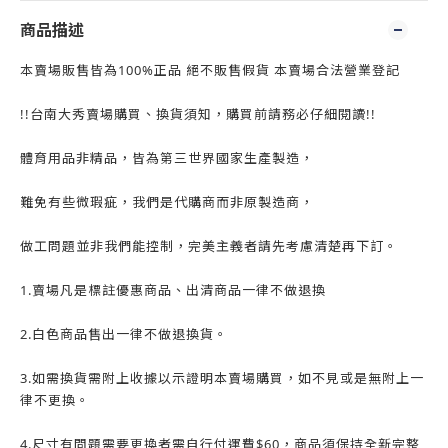
商品描述
本賣場販售皆為100%正品 絕不販售假貨 本賣場合法營業登記
!!台南大秀賣場購買、換貨須知，購買前請務必仔細閱讀!!
體育用品非精品，皆為第三世界國家生產製造，
難免有些微瑕疵，我們是代購商而非原製造商，
做工問題並非我們能控制，完美主義者請先考慮清楚再下訂。
1.賣場凡是標註優惠商品、出清商品一律不做退換
2.白色商品售出一律不做退換貨。
3.如需換貨需附上收據以示證明本賣場購買，如不見或是無附上一
律不更換。
4.尺寸有問題需要更換者需自行付運費$60，商品須保持全新完整