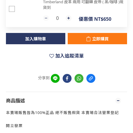
Timberland 皮革 兩用 可翻轉 皮帶 ( 黑/咖啡 )現
貨到
優惠價 NT$650
加入購物車
立即購買
加入追蹤清單
分享到
商品描述
本賣場販售皆為100%正品 絕不販售假貨 本賣場合法營業登記
開立發票