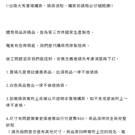
!!台南大秀賣場購買、換貨須知，購買前請務必仔細閱讀!!
體育用品非精品，皆為第三世界國家生產製造，
難免有些微瑕疵，我們是代購商而原製造商，
做工問題並非我們能控制，完美主義者請先考慮清楚再下訂。
1.賣場凡是標註優惠商品、出清商品一律不做退換
2.白色商品售出一律不做退換貨。
3.如需換貨需附上收據以示證明本賣場購買，如不見或是無附上一
律不更換。
4.尺寸有問題需要更換者需自行付運費$60，商品須保持全新完整
狀態
（ 請先詢問是否還有其他尺寸，商品寄回時需附上您的姓名、電