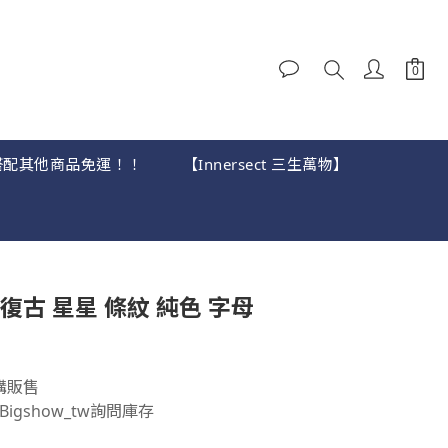
，可搭配其他商品免運！！
【Innersect 三生萬物】
立即購買
M 復古 星星 條紋 純色 字母
購販售
igshow_tw詢問庫存