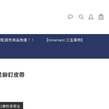
，可搭配其他商品免運！！
【Innersect 三生萬物】
立即購買
角星鉚釘皮帶
-2周到貨寄出