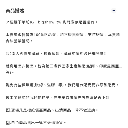
商品描述
📌建議下單前IG：bigshow_tw 詢問庫存是否還有。
本賣場販售皆為100%正品💯，絕不販售假貨，支持驗貨，本賣場
合法營業登記。
‼️台南大秀賣場購買、換貨須知，購買前請務必仔細閱讀‼️
體育用品非精品，皆為第三世界國家生產製造(越南、印度尼西亞…
等)。
難免有些微瑕疵(脫線、溢膠…等)，我們是代購商而非原製造商。
做工問題並非我們能控制，完美主義者請先考慮清楚再下訂。
1️⃣.賣場凡是標註優惠商品、出清商品一律不做退換。
2️⃣.白色商品售出一律不做退換貨。