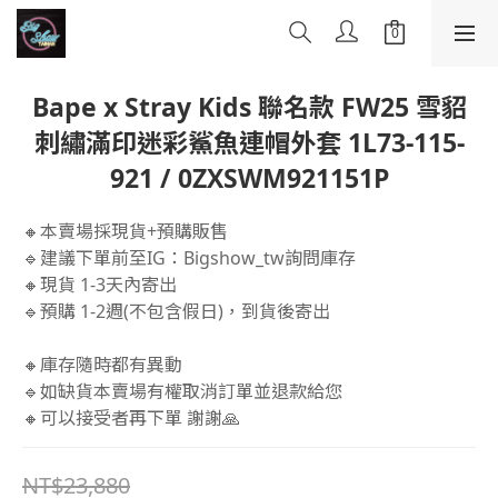
Bape x Stray Kids 聯名款 FW25 雪貂
刺繡滿印迷彩鯊魚連帽外套 1L73-115-
921 / 0ZXSWM921151P
🔸本賣場採現貨+預購販售
🔹建議下單前至IG：Bigshow_tw詢問庫存
🔸現貨 1-3天內寄出
🔹預購 1-2週(不包含假日)，到貨後寄出
🔸庫存隨時都有異動 
🔹如缺貨本賣場有權取消訂單並退款給您 
🔸可以接受者再下單 謝謝🙏
NT$23,880