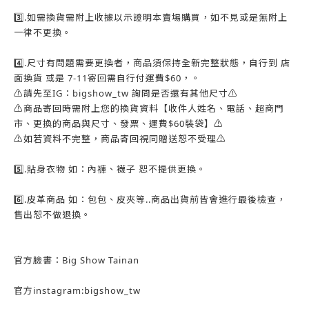
3️⃣.如需換貨需附上收據以示證明本賣場購買，如不見或是無附上
一律不更換。
4️⃣.尺寸有問題需要更換者，商品須保持全新完整狀態，自行到 店
面換貨 或是 7-11寄回需自行付運費$60，。
⚠️請先至IG：bigshow_tw 詢問是否還有其他尺寸⚠️
⚠️商品寄回時需附上您的換貨資料【收件人姓名、電話、超商門
市、更換的商品與尺寸、發票、運費$60裝袋】⚠️
⚠️如若資料不完整，商品寄回視同贈送恕不受理⚠️
5️⃣.貼身衣物 如：內褲、襪子 恕不提供更換。
6️⃣.皮革商品 如：包包、皮夾等..商品出貨前皆會進行最後檢查，
售出恕不做退換。
官方臉書：Big Show Tainan
官方instagram:bigshow_tw