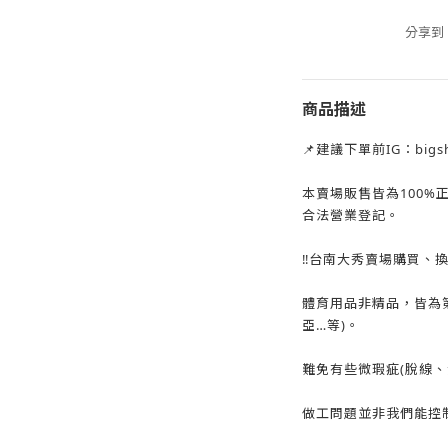
分享到
商品描述
📌建議下單前IG：big
本賣場販售皆為100%
合法營業登記。
‼️台南大秀賣場購買、
體育用品非精品，皆為
亞…等)。
難免有些微瑕疵(脫線、
做工問題並非我們能控