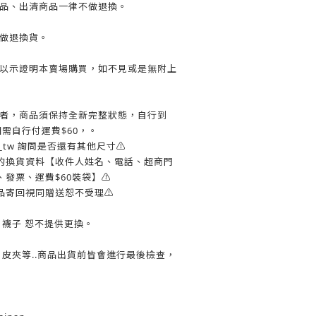
惠商品、出清商品一律不做退換。
不做退換貨。
收據以示證明本賣場購買，如不見或是無附上
更換者，商品須保持全新完整狀態，自行到
寄回需自行付運費$60，。
ow_tw 詢問是否還有其他尺寸⚠️
您的換貨資料【收件人姓名、電話、超商門
發票、運費$60裝袋】⚠️
品寄回視同贈送恕不受理⚠️
褲、襪子 恕不提供更換。
包、皮夾等..商品出貨前皆會進行最後檢查，