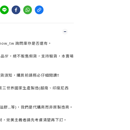
show_tw 詢問庫存是否還有。
正品💯，絕不販售假貨，支持驗貨，本賣場
換貨須知，購買前請務必仔細閱讀‼️
第三世界國家生產製造(越南、印度尼西
溢膠…等)，我們是代購商而非原製造商。
制，完美主義者請先考慮清楚再下訂。