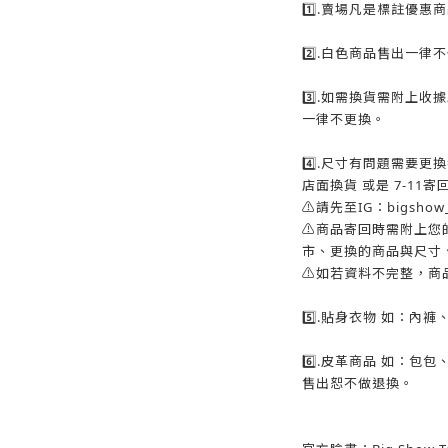
1️⃣.賣場凡是標註優
2️⃣.白色商品售出一律
3️⃣.如需換貨需附上
一律不更換。
4️⃣.尺寸有問題需要
店面換貨 或是 7-11
⚠️請先至IG：bigsh
⚠️商品寄回時需附上
市、更換的商品與尺寸、
⚠️如若資料不完整，商
5️⃣.貼身衣物 如：內
6️⃣.皮革商品 如：包
售出恕不做退換。