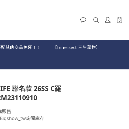
，可搭配其他商品免運！！
【Innersect 三生萬物】
立即購買
LIFE 聯名款 26SS C羅
2M23110910
購販售
igshow_tw詢問庫存