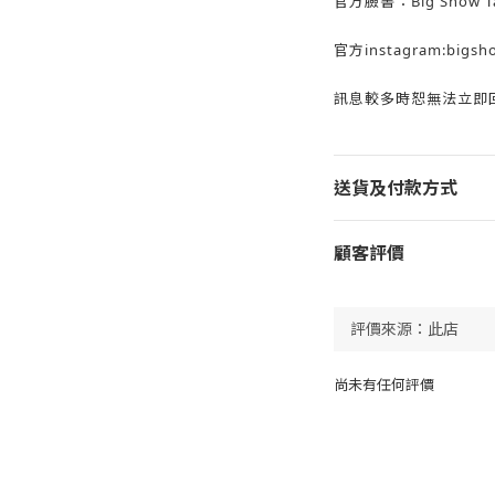
官方臉書：Big Show Ta
官方instagram:bigsh
訊息較多時恕無法立即回
送貨及付款方式
顧客評價
尚未有任何評價