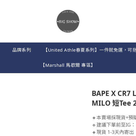
】
品牌系列
【United Athle春夏系列】一件就免運
【Marshall 馬歇爾 專區】
BAPE X CR7 
MILO 短Tee 
🔸本賣場採現貨+預
🔹建議下單前至IG：B
🔸現貨 1-3天內寄出