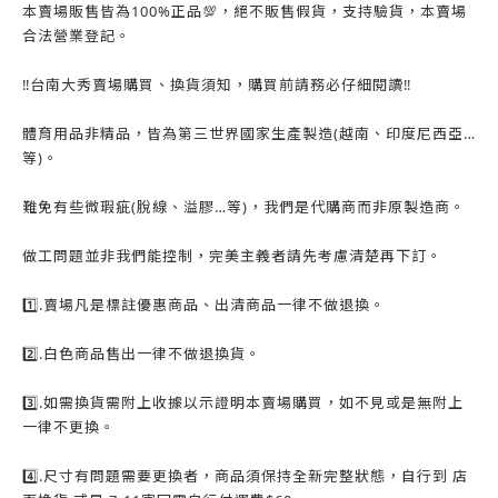
本賣場販售皆為100%正品💯，絕不販售假貨，支持驗貨，本賣場
合法營業登記。
‼️台南大秀賣場購買、換貨須知，購買前請務必仔細閱讀‼️
體育用品非精品，皆為第三世界國家生產製造(越南、印度尼西亞…
等)。
難免有些微瑕疵(脫線、溢膠…等)，我們是代購商而非原製造商。
做工問題並非我們能控制，完美主義者請先考慮清楚再下訂。
1️⃣.賣場凡是標註優惠商品、出清商品一律不做退換。
2️⃣.白色商品售出一律不做退換貨。
3️⃣.如需換貨需附上收據以示證明本賣場購買，如不見或是無附上
一律不更換。
4️⃣.尺寸有問題需要更換者，商品須保持全新完整狀態，自行到 店