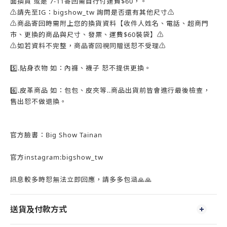
面換貨 或是 7-11寄回需自行付運費$60，。
⚠️請先至IG：bigshow_tw 詢問是否還有其他尺寸⚠️
⚠️商品寄回時需附上您的換貨資料【收件人姓名、電話、超商門
市、更換的商品與尺寸、發票、運費$60裝袋】⚠️
⚠️如若資料不完整，商品寄回視同贈送恕不受理⚠️
5️⃣.貼身衣物 如：內褲、襪子 恕不提供更換。
6️⃣.皮革商品 如：包包、皮夾等..商品出貨前皆會進行最後檢查，
售出恕不做退換。
官方臉書：Big Show Tainan
官方instagram:bigshow_tw
訊息較多時恕無法立即回應，請多多包涵🙏🙏
送貨及付款方式