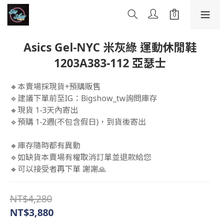
Asics Gel-NYC 米灰綠 運動休閒鞋
1203A383-112 亞瑟士
🔸本賣場採現貨+預購販售
🔹建議下單前至IG：Bigshow_tw詢問庫存
🔸現貨 1-3天內寄出
🔹預購 1-2週(不包含假日)，到貨後寄出
🔸庫存隨時都有異動 
🔹如缺貨本賣場有權取消訂單並退款給您 
🔸可以接受者再下單 謝謝🙏
NT$4,280
NT$3,880