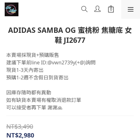
ADIDAS SAMBA OG 蜜桃粉 焦糖底 女
鞋 JI2677
本賣場採現貨+預購販售
建議下單前line ID:@vwn2739y(+@)詢問
現貨1-3天內寄出
預購1-2週不含假日到貨寄出
因庫存隨時都有異動 
如有缺貨本賣場有權取消退款訂單 
可以接受者再下單 謝謝🙏
NT$3,490
NT$2,980