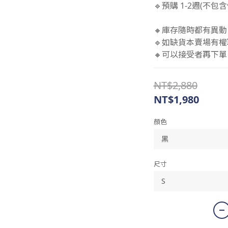
🔹預購 1-2週(不
🔸庫存隨時都有異動
🔹如缺貨本賣場有權
🔸可以接受者再下單 
NT$2,880
NT$1,980
顏色
尺寸