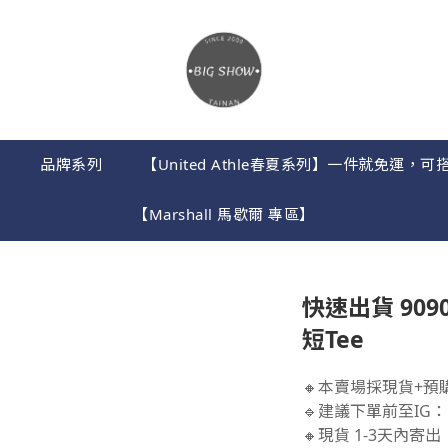
】
品牌系列
【United Athle春夏系列】一件就免運
【Marshall 馬歇爾 專區】
快速出貨 9090 
短Tee
🔸本賣場採現貨+預
🔹建議下單前至IG：B
🔸現貨 1-3天內寄出