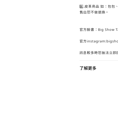
6️⃣.皮革商品 如：包
售出恕不做退換。
官方臉書：Big Show Ta
官方instagram:bigsh
訊息較多時恕無法立即回
了解更多