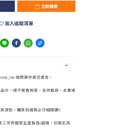
立即購買
加入追蹤清單
show_tw 詢問庫存是否還有。
正品💯，絕不販售假貨，支持驗貨，本賣場
換貨須知，購買前請務必仔細閱讀‼️
第三世界國家生產製造(越南、印度尼西