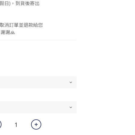
包含假日)，到貨後寄出
 
取消訂單並退款給您 
謝謝🙏