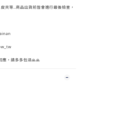
包、皮夾等..商品出貨前皆會進行最後檢查，
inan
ow_tw
應，請多多包涵🙏🙏