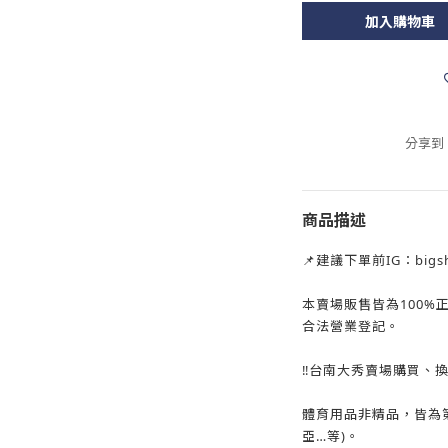
加入購物車
分享到
商品描述
📌建議下單前IG：big
本賣場販售皆為100%
合法營業登記。
‼️台南大秀賣場購買、
體育用品非精品，皆為
亞…等)。