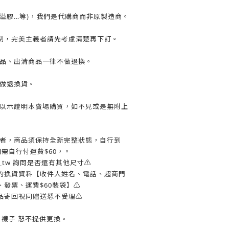
溢膠…等)，我們是代購商而非原製造商。
制，完美主義者請先考慮清楚再下訂。
惠商品、出清商品一律不做退換。
不做退換貨。
收據以示證明本賣場購買，如不見或是無附上
更換者，商品須保持全新完整狀態，自行到
寄回需自行付運費$60，。
ow_tw 詢問是否還有其他尺寸⚠️
您的換貨資料【收件人姓名、電話、超商門
發票、運費$60裝袋】⚠️
品寄回視同贈送恕不受理⚠️
褲、襪子 恕不提供更換。