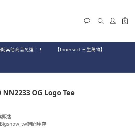
，可搭配其他商品免運！！
【Innersect 三生萬物】
立即購買
NN2233 OG Logo Tee
購販售
igshow_tw詢問庫存