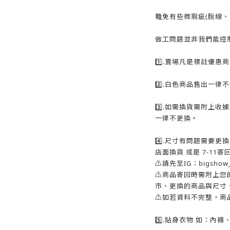
難免有些微瑕疵(脫線、
做工問題並非我們能控
1️⃣.賣場凡是標註優
2️⃣.白色商品售出一律
3️⃣.如需換貨需附上
一律不更換。
4️⃣.尺寸有問題需要
店面換貨 或是 7-11
⚠️請先至IG：bigsh
⚠️商品寄回時需附上
市、更換的商品與尺寸、
⚠️如若資料不完整，商
5️⃣.貼身衣物 如：內