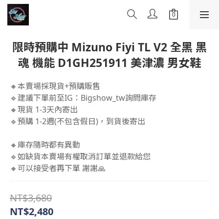
限時預購中 Mizuno Fiyi TL V2 全黑 黑
魂 機能 D1GH251911 美津濃 男女鞋
🔸本賣場採現貨+預購販售
🔹建議下單前至IG：Bigshow_tw詢問庫存
🔸現貨 1-3天內寄出
🔹預購 1-2週(不包含假日)，到貨後寄出
🔸庫存隨時都有異動 
🔹如缺貨本賣場有權取消訂單並退款給您 
🔸可以接受者再下單 謝謝🙏
NT$3,680
NT$2,480