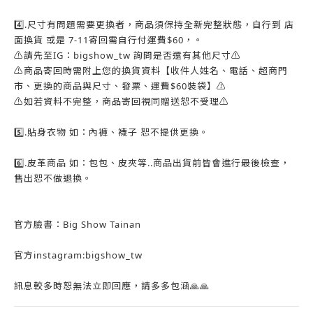
4️⃣.尺寸有問題需要更換者，商品須保持全新完整狀態，自行到 店
面換貨 或是 7-11寄回需自行付運費$60，。
⚠️請先至IG：bigshow_tw 詢問是否還有其他尺寸⚠️
⚠️商品寄回時需附上您的換貨資料【收件人姓名、電話、超商門
市、更換的商品與尺寸、發票、運費$60裝袋】⚠️
⚠️如若資料不完整，商品寄回視同贈送恕不受理⚠️
5️⃣.貼身衣物 如：內褲、襪子 恕不提供更換。
6️⃣.皮革商品 如：包包、皮夾等..商品出貨前皆會進行最後檢查，
售出恕不做退換。
官方臉書：Big Show Tainan
官方instagram:bigshow_tw
訊息較多時恕無法立即回應，請多多包涵🙏🙏