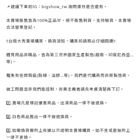
📌建議下單前IG：bigshow_tw 詢問庫存是否還有。
本賣場販售皆為100%正品💯，絕不販售假貨，支持驗貨，本賣場
合法營業登記。
‼️台南大秀賣場購買、換貨須知，購買前請務必仔細閱讀‼️
體育用品非精品，皆為第三世界國家生產製造(越南、印度尼西亞…
等)。
難免有些微瑕疵(脫線、溢膠…等)，我們是代購商而非原製造商。
做工問題並非我們能控制，完美主義者請先考慮清楚再下訂。
1️⃣.賣場凡是標註優惠商品、出清商品一律不做退換。
2️⃣.白色商品售出一律不做退換貨。
3️⃣.如需換貨需附上收據以示證明本賣場購買，如不見或是無附上
一律不更換。