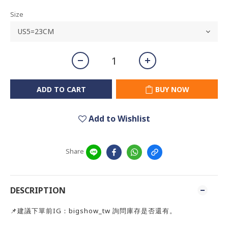
Size
ADD TO CART
BUY NOW
Add to Wishlist
Share
DESCRIPTION
📌建議下單前IG：bigshow_tw 詢問庫存是否還有。