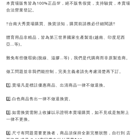
本賣場販售皆為100%正品💯，絕不販售假貨，支持驗貨，本賣場
合法營業登記。
‼️台南大秀賣場購買、換貨須知，購買前請務必仔細閱讀‼️
體育用品非精品，皆為第三世界國家生產製造(越南、印度尼西
亞…等)。
難免有些微瑕疵(脫線、溢膠…等)，我們是代購商而非原製造商。
做工問題並非我們能控制，完美主義者請先考慮清楚再下訂。
1️⃣.賣場凡是標註優惠商品、出清商品一律不做退換。
2️⃣.白色商品售出一律不做退換貨。
3️⃣.如需換貨需附上收據以示證明本賣場購買，如不見或是無附上
一律不更換。
4️⃣.尺寸有問題需要更換者，商品須保持全新完整狀態，自行到 店