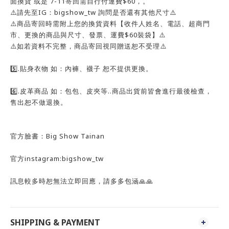
面換貨 或是 7-11寄回需自行付運費$60，。
⚠️請先至IG：bigshow_tw 詢問是否還有其他尺寸⚠️
⚠️商品寄回時需附上您的換貨資料【收件人姓名、電話、超商門
市、更換的商品與尺寸、發票、運費$60裝袋】⚠️
⚠️如若資料不完整，商品寄回視同贈送恕不受理⚠️
5️⃣.貼身衣物 如：內褲、襪子 恕不提供更換。
6️⃣.皮革商品 如：包包、皮夾等..商品出貨前皆會進行最後檢查，
售出恕不做退換。
官方臉書：Big Show Tainan
官方instagram:bigshow_tw
訊息較多時恕無法立即回應，請多多包涵🙏🙏
SHIPPING & PAYMENT