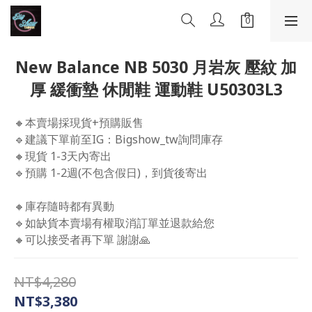
New Balance NB 5030 月岩灰 壓紋 加
厚 緩衝墊 休閒鞋 運動鞋 U50303L3
🔸本賣場採現貨+預購販售
🔹建議下單前至IG：Bigshow_tw詢問庫存
🔸現貨 1-3天內寄出
🔹預購 1-2週(不包含假日)，到貨後寄出
🔸庫存隨時都有異動 
🔹如缺貨本賣場有權取消訂單並退款給您 
🔸可以接受者再下單 謝謝🙏
NT$4,280
NT$3,380