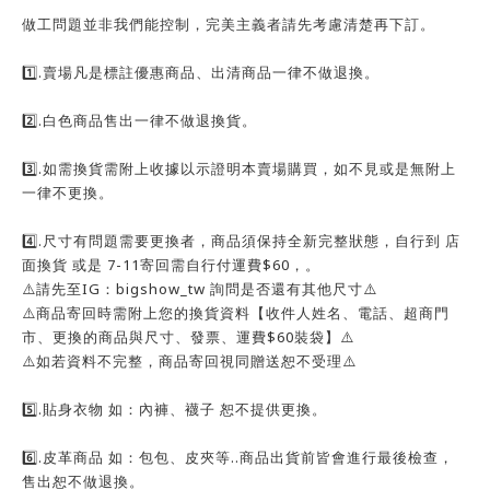
做工問題並非我們能控制，完美主義者請先考慮清楚再下訂。
1️⃣.賣場凡是標註優惠商品、出清商品一律不做退換。
2️⃣.白色商品售出一律不做退換貨。
3️⃣.如需換貨需附上收據以示證明本賣場購買，如不見或是無附上
一律不更換。
4️⃣.尺寸有問題需要更換者，商品須保持全新完整狀態，自行到 店
面換貨 或是 7-11寄回需自行付運費$60，。
⚠️請先至IG：bigshow_tw 詢問是否還有其他尺寸⚠️
⚠️商品寄回時需附上您的換貨資料【收件人姓名、電話、超商門
市、更換的商品與尺寸、發票、運費$60裝袋】⚠️
⚠️如若資料不完整，商品寄回視同贈送恕不受理⚠️
5️⃣.貼身衣物 如：內褲、襪子 恕不提供更換。
6️⃣.皮革商品 如：包包、皮夾等..商品出貨前皆會進行最後檢查，
售出恕不做退換。