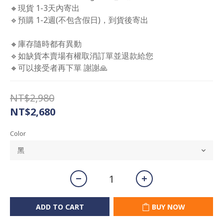
🔸現貨 1-3天內寄出
🔹預購 1-2週(不包含假日)，到貨後寄出
🔸庫存隨時都有異動 
🔹如缺貨本賣場有權取消訂單並退款給您 
🔸可以接受者再下單 謝謝🙏
NT$2,980
NT$2,680
Color
ADD TO CART
BUY NOW