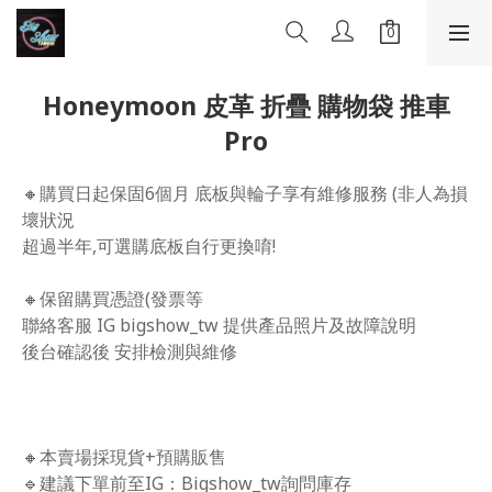
Honeymoon 皮革 折疊 購物袋 推車
Pro
🔸購買日起保固6個月 底板與輪子享有維修服務 (非人為損
壞狀況
超過半年,可選購底板自行更換唷! 
🔸保留購買憑證(發票等
聯絡客服 IG bigshow_tw 提供產品照片及故障說明
後台確認後 安排檢測與維修 
🔸本賣場採現貨+預購販售
🔹建議下單前至IG：Bigshow_tw詢問庫存