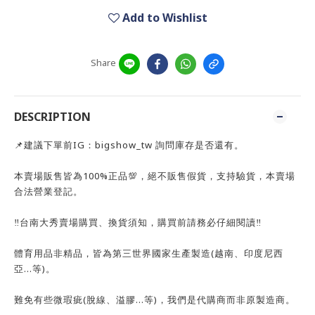
Add to Wishlist
Share
DESCRIPTION
📌建議下單前IG：bigshow_tw 詢問庫存是否還有。
本賣場販售皆為100%正品💯，絕不販售假貨，支持驗貨，本賣場
合法營業登記。
‼️台南大秀賣場購買、換貨須知，購買前請務必仔細閱讀‼️
體育用品非精品，皆為第三世界國家生產製造(越南、印度尼西
亞…等)。
難免有些微瑕疵(脫線、溢膠…等)，我們是代購商而非原製造商。