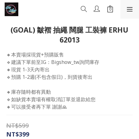
(GOAL) 皺褶 抽繩 闊腿 工裝褲 ERHU
62013
🔸本賣場採現貨+預購販售
🔹建議下單前至IG：Bigshow_tw詢問庫存
🔸現貨 1-3天內寄出
🔹預購 1-2週(不包含假日)，到貨後寄出
🔸庫存隨時都有異動 
🔹如缺貨本賣場有權取消訂單並退款給您 
🔸可以接受者再下單 謝謝🙏
NT$599
NT$399