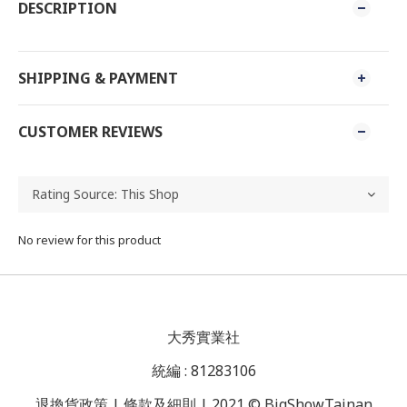
DESCRIPTION
SHIPPING & PAYMENT
CUSTOMER REVIEWS
No review for this product
大秀實業社
統編 : 81283106
退換貨政策 | 條款及細則 | 2021 © BigShowTainan