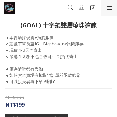
(GOAL) 十字架雙層珍珠褲鍊
🔸本賣場採現貨+預購販售
🔹建議下單前至IG：Bigshow_tw詢問庫存
🔸現貨 1-3天內寄出
🔹預購 1-2週(不包含假日)，到貨後寄出
🔸庫存隨時都有異動 
🔹如缺貨本賣場有權取消訂單並退款給您 
🔸可以接受者再下單 謝謝🙏
NT$399
NT$199