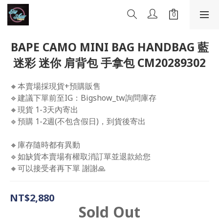
BAPE CAMO MINI BAG HANDBAG 藍
迷彩 迷你 肩背包 手拿包 CM20289302
🔸本賣場採現貨+預購販售
🔹建議下單前至IG：Bigshow_tw詢問庫存
🔸現貨 1-3天內寄出
🔹預購 1-2週(不包含假日)，到貨後寄出
🔸庫存隨時都有異動 
🔹如缺貨本賣場有權取消訂單並退款給您 
🔸可以接受者再下單 謝謝🙏
NT$2,880
Sold Out