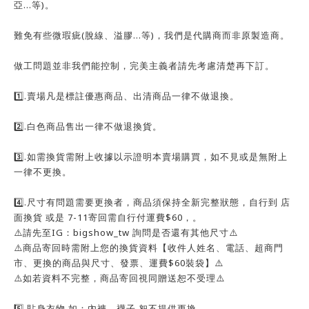
亞…等)。
難免有些微瑕疵(脫線、溢膠…等)，我們是代購商而非原製造商。
做工問題並非我們能控制，完美主義者請先考慮清楚再下訂。
1️⃣.賣場凡是標註優惠商品、出清商品一律不做退換。
2️⃣.白色商品售出一律不做退換貨。
3️⃣.如需換貨需附上收據以示證明本賣場購買，如不見或是無附上
一律不更換。
4️⃣.尺寸有問題需要更換者，商品須保持全新完整狀態，自行到 店
面換貨 或是 7-11寄回需自行付運費$60，。
⚠️請先至IG：bigshow_tw 詢問是否還有其他尺寸⚠️
⚠️商品寄回時需附上您的換貨資料【收件人姓名、電話、超商門
市、更換的商品與尺寸、發票、運費$60裝袋】⚠️
⚠️如若資料不完整，商品寄回視同贈送恕不受理⚠️
5️⃣.貼身衣物 如：內褲、襪子 恕不提供更換。