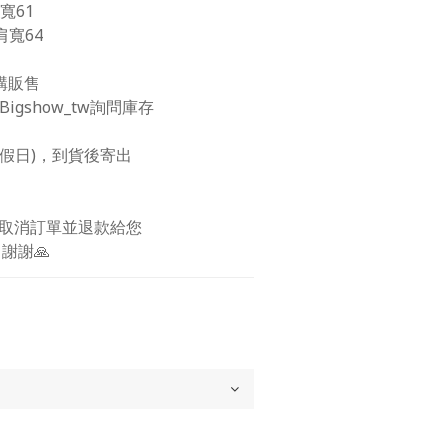
肩寬61
 肩寬64
購販售
igshow_tw詢問庫存
包含假日)，到貨後寄出
 
取消訂單並退款給您 
謝謝🙏