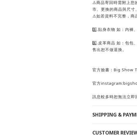
⚠️商品寄回時需附上
市、更換的商品與尺寸、
⚠️如若資料不完整，商
5️⃣.貼身衣物 如：內
6️⃣.皮革商品 如：包
售出恕不做退換。
官方臉書：Big Show T
官方instagram:bigsh
訊息較多時恕無法立即回
SHIPPING & PAY
CUSTOMER REVIE