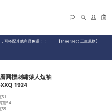
就免運，可搭配其他商品免運！！
【Innersect 三生萬物】
BUY NOW
S 漸層圓標刺繡猿人短袖
XXQ 1924
寬51
 肩寬54
寬59