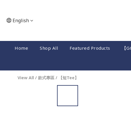
English
Home
Shop All
Featured Products
【G
View All
/
款式專區
/
【短Tee】