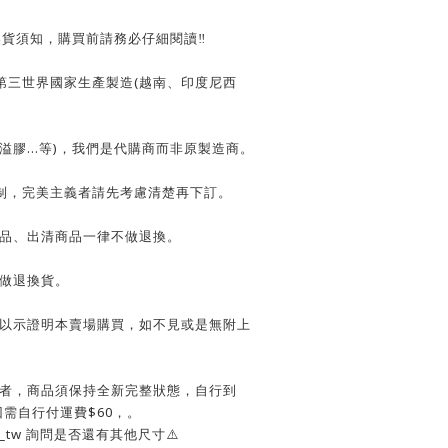
換貨須知，購買前請務必仔細閱讀‼️
第三世界國家生產製造(越南、印度尼西
、溢膠…等)，我們是代購商而非原製造商。
制，完美主義者請先考慮清楚再下訂。
惠商品、出清商品一律不做退換。
不做退換貨。
收據以示證明本賣場購買，如不見或是無附上
更換者，商品須保持全新完整狀態，自行到
寄回需自行付運費$60，。
ow_tw 詢問是否還有其他尺寸⚠️