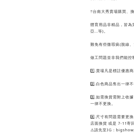
‼️台南大秀賣場購買、
體育用品非精品，皆為
亞…等)。
難免有些微瑕疵(脫線
做工問題並非我們能控
1️⃣.賣場凡是標註優
2️⃣.白色商品售出一律
3️⃣.如需換貨需附上
一律不更換。
4️⃣.尺寸有問題需要
店面換貨 或是 7-11
⚠️請先至IG：bigsh