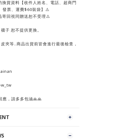
您的換貨資料【收件人姓名、電話、超商門
發票、運費$60裝袋】⚠️
品寄回視同贈送恕不受理⚠️
褲、襪子 恕不提供更換。
包、皮夾等..商品出貨前皆會進行最後檢查，
ainan
ow_tw
應，請多多包涵🙏🙏
MENT
WS