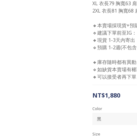
XL 衣長79 胸寬63 
2XL 衣長81 胸寬68
🔸本賣場採現貨+預
🔹建議下單前至IG：B
🔸現貨 1-3天內寄出
🔹預購 1-2週(不
🔸庫存隨時都有異動
🔹如缺貨本賣場有權
🔸可以接受者再下單 
NT$1,880
Color
Size